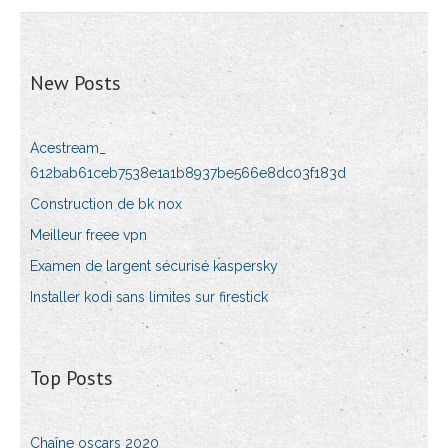
New Posts
Acestream_
612bab61ceb7538e1a1b8937be566e8dc03f183d
Construction de bk nox
Meilleur freee vpn
Examen de largent sécurisé kaspersky
Installer kodi sans limites sur firestick
Top Posts
Chaîne oscars 2020